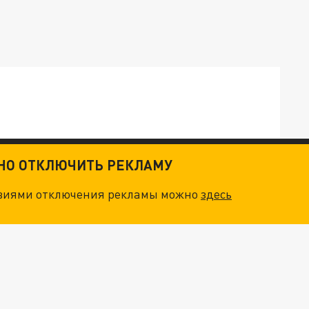
ТКИ": КАК УНИЧТОЖИТЬ STARLINK
ТНО ОТКЛЮЧИТЬ РЕКЛАМУ
овиями отключения рекламы можно
здесь
. НО БЕДЫ ДЛЯ МАЛЫШЕЙ НЕ ЗАКОНЧИЛИСЬ
"ОЧЕНЬ ПЛОХИЕ НОВОСТИ": БОЛЬШАЯ ОШИБКА PALANTIR В РОССИИ. СТРАНЫ НАТО ВПЕРВЫЕ ЗА СВО ОСТАНОВИЛИ ПОСТАВКИ ОРУЖИЯ. ВСУ ТЕРЯЮТ ПРИГРАНИЧЬЕ?
ТРИ ГЛАВНЫХ ИНСАЙДА ОБ СВО. ОТМЕНА МОБИЛИЗАЦИИ И ВОЗВРАЩЕНИЕ "ГЕНЕРАЛА АРМАГЕДДОНА"? ОТЛИЧНЫЕ НОВОСТИ, КОТОРЫЕ ЖДАЛИ ВСЕ