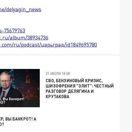
.me/delyagin_news
ts-75679763
x.ru/album/38934736
le.com/ru/podcast/царьград/id1849695780
21 ИЮЛЯ 18:00
СВО, БЕНЗИНОВЫЙ КРИЗИС,
ШИЗОФРЕНИЯ "ЭЛИТ": ЧЕСТНЫЙ
РАЗГОВОР ДЕЛЯГИНА И
КРУТАКОВА
Р, ВЫ БАНКРОТ! А
О?