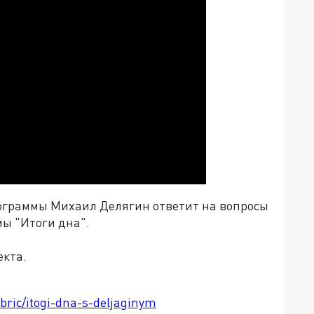
ограммы Михаил Делягин ответит на вопросы
мы "Итоги дна".
екта.
ubric/itogi-dna-s-deljaginym