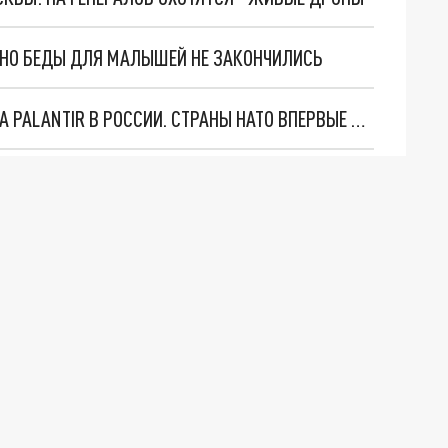
. НО БЕДЫ ДЛЯ МАЛЫШЕЙ НЕ ЗАКОНЧИЛИСЬ
"ОЧЕНЬ ПЛОХИЕ НОВОСТИ": БОЛЬШАЯ ОШИБКА PALANTIR В РОССИИ. СТРАНЫ НАТО ВПЕРВЫЕ ЗА СВО ОСТАНОВИЛИ ПОСТАВКИ ОРУЖИЯ. ВСУ ТЕРЯЮТ ПРИГРАНИЧЬЕ?
О ИРАНСКОМУ СУДНУ НА КАСПИИ РАСКРЫТА