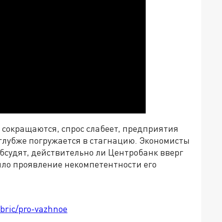
 сокращаются, спрос слабеет, предприятия
 глубже погружается в стагнацию. Экономисты
судят, действительно ли Центробанк вверг
было проявление некомпетентности его
ubric/pro-vazhnoe