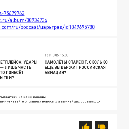
ts-75679763
x.ru/album/38934736
le.com/ru/podcast/царьград/id1849695780
16 ИЮЛЯ 15:00
КЕТПЛЕЙСА. УДАРЫ
САМОЛЁТЫ СТАРЕЮТ. СКОЛЬКО
 — ЛИШЬ ЧАСТЬ
ЕЩЁ ВЫДЕРЖИТ РОССИЙСКАЯ
ТО ПОНЕСЁТ
АВИАЦИЯ?
БЫТКИ?
сывайтесь на наши каналы
ыми узнавайте о главных новостях и важнейших событиях дня.