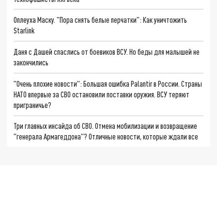
Оплеуха Маску. "Пора снять белые перчатки": Как уничтожить
Starlink
Даня с Дашей спаслись от боевиков ВСУ. Но беды для малышей не
закончились
"Очень плохие новости": Большая ошибка Palantir в России. Страны
НАТО впервые за СВО остановили поставки оружия. ВСУ теряют
приграничье?
Три главных инсайда об СВО. Отмена мобилизации и возвращение
"генерала Армагеддона"? Отличные новости, которые ждали все