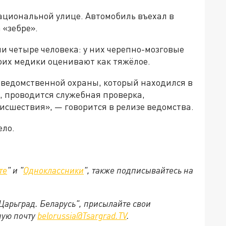
циональной улице. Автомобиль въехал в
 «зебре».
 четыре человека: у них черепно-мозговые
оих медики оценивают как тяжёлое.
еведомственной охраны, который находился в
, проводится служебная проверка,
исшествия», — говорится в релизе ведомства.
ело.
те
" и "
Одноклассники
", также подписывайтесь на
"Царьград. Беларусь", присылайте свои
ную почту
belorussia@Tsargrad.TV
.