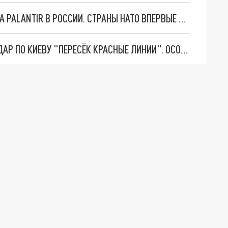
"ОЧЕНЬ ПЛОХИЕ НОВОСТИ": БОЛЬШАЯ ОШИБКА PALANTIR В РОССИИ. СТРАНЫ НАТО ВПЕРВЫЕ ЗА СВО ОСТАНОВИЛИ ПОСТАВКИ ОРУЖИЯ. ВСУ ТЕРЯЮТ ПРИГРАНИЧЬЕ?
"ТЕРПЕНИЕ ПУТИНА ЛОПНУЛО". РЕКОРДНЫЙ УДАР ПО КИЕВУ "ПЕРЕСЁК КРАСНЫЕ ЛИНИИ". ОСОБЫЕ СПЕЦЫ КНДР НА ЛБС? ТАЙНЫЕ ПЕРЕГОВОРЫ ЕВРОПЫ И МОСКВЫ