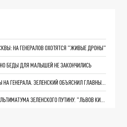
ОСКВЫ: НА ГЕНЕРАЛОВ ОХОТЯТСЯ "ЖИВЫЕ ДРОНЫ"
. НО БЕДЫ ДЛЯ МАЛЫШЕЙ НЕ ЗАКОНЧИЛИСЬ
"МЫ ВАС ЗАСТАВИМ": ЖУТКИЕ ДЕТАЛИ ОХОТЫ НА ГЕНЕРАЛА. ЗЕЛЕНСКИЙ ОБЪЯСНИЛ ГЛАВНЫЙ СМЫСЛ ТЕРАКТА В ЦЕНТРЕ МОСКВЫ
НОВОЕ МАСШТАБНЕЙШЕЕ НАСТУПЛЕНИЕ. ТРИ УЛЬТИМАТУМА ЗЕЛЕНСКОГО ПУТИНУ. "ЛЬВОВ КИМА" ПОСТАВЯТ НА ПВО? ГЛОБАЛЬНЫЙ ПРОРЫВ ПОД ЗАПОРОЖЬЕМ