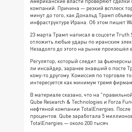
Американские власти проверяют сделки
компаний. Причина — резкий всплеск то
минут до того, как Дональд Трамп объяви
инфраструктуре Ирана. Об этом пишет Wal
23 марта Трамп написал в соцсети Truth 
отложить любые удары по иранским элек
Незадолго до этого на рынке произошёл 
Регулятор, который следит за фьючерсны
ли инсайдер, заранее знавший о посте Т
кому-то другому. Комиссия по торговле
интересуется как минимум тремя фирмам
В материале сказано, что на "правильно
Qube Research & Technologies и Forza Fu
нефтяной компании TotalEnergies. После
процентов. Qube заработала 5 миллионов
TotalEnergies — около 200 тысяч.