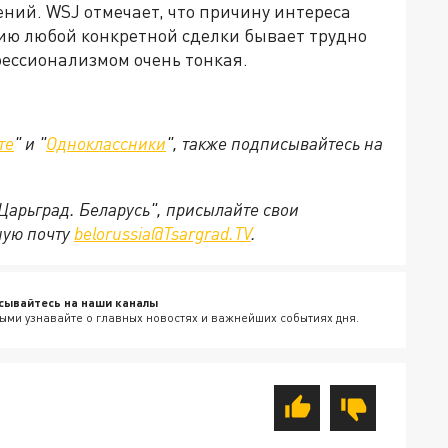
ний. WSJ отмечает, что причину интереса
ию любой конкретной сделки бывает трудно
фессионализмом очень тонкая.
те
" и "
Одноклассники
", также подписывайтесь на
"Царьград. Беларусь", присылайте свои
ную почту
belorussia@Tsargrad.TV
.
сывайтесь на наши каналы
ыми узнавайте о главных новостях и важнейших событиях дня.