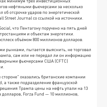
 как минимум трёх инвестиционных
ргов нефтяными фьючерсами за несколько
л об отсрочке ударов по энергетической
l Street Journal со ссылкой на источники.
Social, что Пентагону поручено на пять дней
тростанциям и объектам энергетики.
всплеск объёмом 800 миллионов долларов.
ми рынками, пытается выяснить, не торговал
рампа, сам или не передал ли он информацию
 товарными фьючерсами США (CFTC)
и.
й стороне" оказались британские компании
nd, а также подразделение французской
 решения Трампа цены на нефть упали на 13
 долларов, Forza Fund — 10 миллионов,