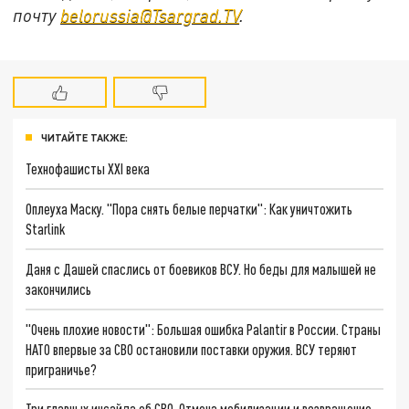
почту
belorussia@Tsargrad.TV
.
ЧИТАЙТЕ ТАКЖЕ:
Технофашисты XXI века
Оплеуха Маску. "Пора снять белые перчатки": Как уничтожить
Starlink
Даня с Дашей спаслись от боевиков ВСУ. Но беды для малышей не
закончились
"Очень плохие новости": Большая ошибка Palantir в России. Страны
НАТО впервые за СВО остановили поставки оружия. ВСУ теряют
приграничье?
Три главных инсайда об СВО. Отмена мобилизации и возвращение