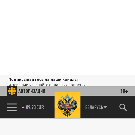
Подписывайтесь на наши каналы
и первыми узнавайте о главных новостях
18+
и важнейших событиях дня.
АВТОРИЗАЦИЯ
ДЗЕН
ТЕЛЕГРАМ
85.64 BRENT
БЕЛАРУСЬ
ПОДЕЛИТЬСЯ В СОЦСЕТЯХ: