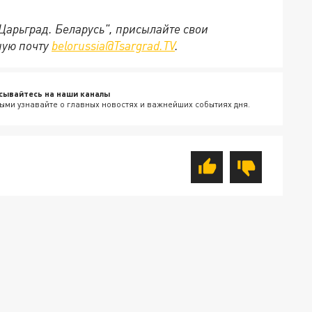
"Царьград. Беларусь", присылайте свои
ную почту
belorussia@Tsargrad.TV
.
сывайтесь на наши каналы
ыми узнавайте о главных новостях и важнейших событиях дня.