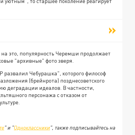
и уютным", то старшее поколение реагирует
 на это, популярность Черемши продолжает
ковые "архивные" фото зверя.
Р развалил Чебурашка", которого философ
разложения (брейнрота) позднесоветского
цию деградации идеалов. В частности,
льтяшного персонажа с отказом от
ультуре.
те
" и "
Одноклассники
", также подписывайтесь на