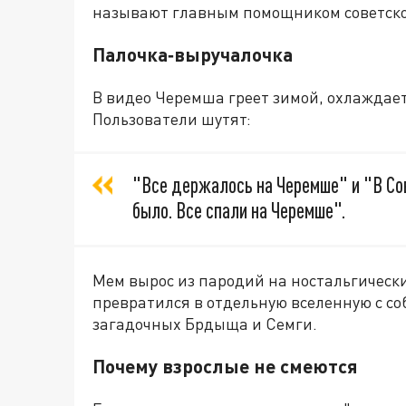
называют главным помощником советско
Палочка‑выручалочка
В видео Черемша греет зимой, охлаждает
Пользователи шутят:
"Все держалось на Черемше" и "В Со
было. Все спали на Черемше".
Мем вырос из пародий на ностальгическ
превратился в отдельную вселенную с с
загадочных Брдыща и Семги.
Почему взрослые не смеются