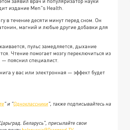
 этом заявил врач и популяризатор науки
дит издание Men"s Health.
гу в течение десяти минут перед сном. Он
атонин, магний и любые другие добавки для
окаивается, пульс замедляется, дыхание
ся. Чтение помогает мозгу переключиться из
 — пояснил специалист.
ига у вас или электронная — эффект будет
те
" и "
Одноклассники
", также подписывайтесь на
"Царьград. Беларусь", присылайте свои
ную почту
belorussia@Tsargrad.TV
.