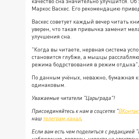
качество сна значительно улучшится. Об
Маркос Васкес. Его рекомендацию приво
Васкес советует каждый вечер читать кни
уверен, что такая привычка заменит мел
улучшения сна.
"Когда вы читаете, нервная система усп
становится глубже, а мышцы расслабляют
режима бодрствования в режим отдыха",
По данным учёных, неважно, бумажная кн
одинаковым.
Уважаемые читатели "Царьграда"!
Присоединяйтесь к нам в соцсетях "
ВКонтак
наш
телеграм-канал
.
Если вам есть чем поделиться с редакцией 
наблюдения, вопросы, новости на электрон