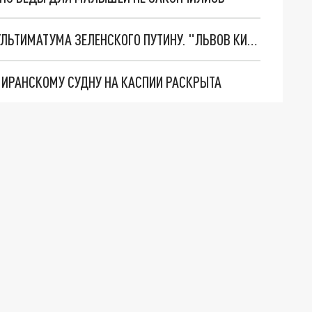
НОВОЕ МАСШТАБНЕЙШЕЕ НАСТУПЛЕНИЕ. ТРИ УЛЬТИМАТУМА ЗЕЛЕНСКОГО ПУТИНУ. "ЛЬВОВ КИМА" ПОСТАВЯТ НА ПВО? ГЛОБАЛЬНЫЙ ПРОРЫВ ПОД ЗАПОРОЖЬЕМ
О ИРАНСКОМУ СУДНУ НА КАСПИИ РАСКРЫТА