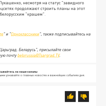
Лукашенко, несмотря на статус "завидного
оцсетях продолжают строить планы на этот
 белорусским "крашем".
те
" и "
Одноклассники
", также подписывайтесь на
"Царьград. Беларусь", присылайте свои
ную почту
belorussia@Tsargrad.TV
.
сывайтесь на наши каналы
ыми узнавайте о главных новостях и важнейших событиях дня.