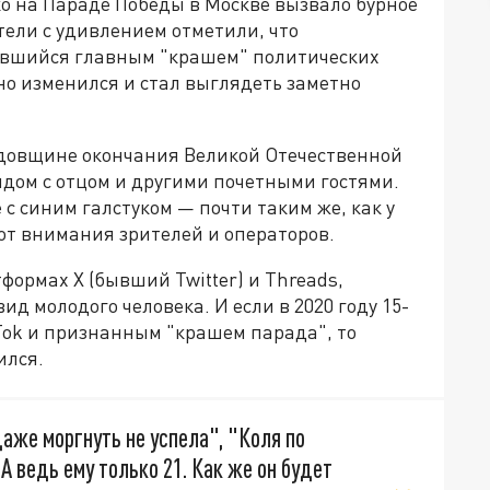
о на Параде Победы в Москве вызвало бурное
тели с удивлением отметили, что
тавшийся главным "крашем" политических
но изменился и стал выглядеть заметно
одовщине окончания Великой Отечественной
дом с отцом и другими почетными гостями.
 с синим галстуком — почти таким же, как у
от внимания зрителей и операторов.
формах X (бывший Twitter) и Threads,
д молодого человека. И если в 2020 году 15-
Tok и признанным "крашем парада", то
ился.
аже моргнуть не успела", "Коля по
"А ведь ему только 21. Как же он будет