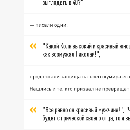
выглядеть в 40?"
— писали одни.
"Какой Коля высокий и красивый юноша
как возмужал Николай!",
продолжали защищать своего кумира ег
Нашлись и те, кто призвал не превраща
"Все равно он красивый мужчина!", "
будет с прической своего отца, то я в