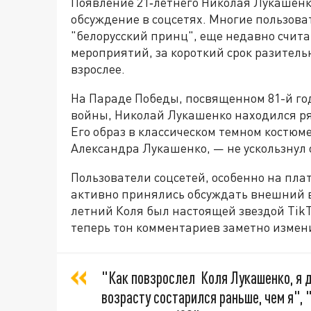
Появление 21‑летнего Николая Лукашенк
обсуждение в соцсетях. Многие пользова
"белорусский принц", еще недавно счи
мероприятий, за короткий срок разитель
взрослее.
На Параде Победы, посвященном 81-й г
войны, Николай Лукашенко находился ря
Его образ в классическом темном костюме
Александра Лукашенко, — не ускользнул 
Пользователи соцсетей, особенно на плат
активно принялись обсуждать внешний ви
летний Коля был настоящей звездой Tik
теперь тон комментариев заметно измен
"Как повзрослел Коля Лукашенко, я д
возрасту состарился раньше, чем я", 