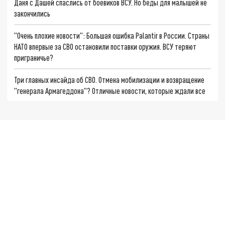
Даня с Дашей спаслись от боевиков ВСУ. Но беды для малышей не
закончились
"Очень плохие новости": Большая ошибка Palantir в России. Страны
НАТО впервые за СВО остановили поставки оружия. ВСУ теряют
приграничье?
Три главных инсайда об СВО. Отмена мобилизации и возвращение
"генерала Армагеддона"? Отличные новости, которые ждали все