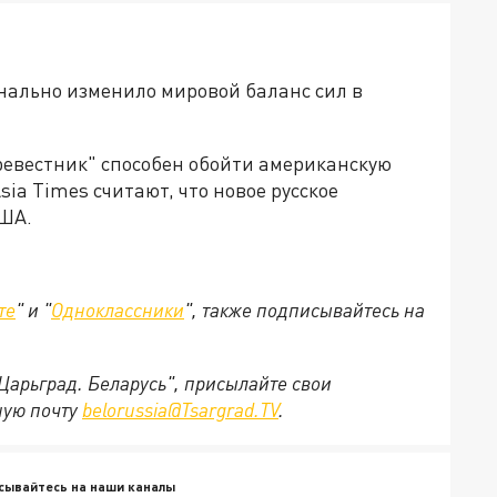
инально изменило мировой баланс сил в
уревестник" способен обойти американскую
sia Times считают, что новое русское
США.
те
" и "
Одноклассники
", также подписывайтесь на
"Царьград. Беларусь", присылайте свои
ную почту
belorussia@Tsargrad.TV
.
сывайтесь на наши каналы