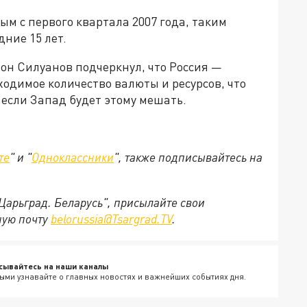
м с первого квартала 2007 года, таким
дние 15 лет.
он Силуанов подчеркнул, что Россия —
ходимое количество валюты и ресурсов, что
если Запад будет этому мешать.
те
" и "
Одноклассники
", также подписывайтесь на
"Царьград. Беларусь", присылайте свои
ную почту
belorussia@Tsargrad.TV
.
сывайтесь на наши каналы
ыми узнавайте о главных новостях и важнейших событиях дня.