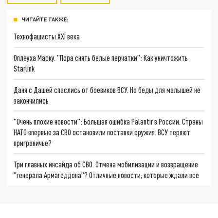
ЧИТАЙТЕ ТАКЖЕ:
Технофашисты XXI века
Оплеуха Маску. "Пора снять белые перчатки": Как уничтожить
Starlink
Даня с Дашей спаслись от боевиков ВСУ. Но беды для малышей не
закончились
"Очень плохие новости": Большая ошибка Palantir в России. Страны
НАТО впервые за СВО остановили поставки оружия. ВСУ теряют
приграничье?
Три главных инсайда об СВО. Отмена мобилизации и возвращение
"генерала Армагеддона"? Отличные новости, которые ждали все