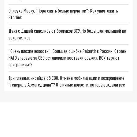
Оплеуха Маску. "Пора снять белые перчатки": Как уничтожить
Starlink
Даня с Дашей спаслись от боевиков ВСУ. Но беды для малышей не
закончились
"Очень плохие новости": Большая ошибка Palantir в России. Страны
НАТО впервые за СВО остановили поставки оружия. ВСУ теряют
приграничье?
Три главных инсайда об СВО. Отмена мобилизации и возвращение
"генерала Армагеддона"? Отличные новости, которые ждали все