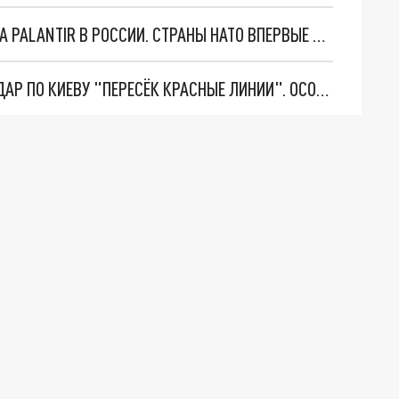
"ОЧЕНЬ ПЛОХИЕ НОВОСТИ": БОЛЬШАЯ ОШИБКА PALANTIR В РОССИИ. СТРАНЫ НАТО ВПЕРВЫЕ ЗА СВО ОСТАНОВИЛИ ПОСТАВКИ ОРУЖИЯ. ВСУ ТЕРЯЮТ ПРИГРАНИЧЬЕ?
"ТЕРПЕНИЕ ПУТИНА ЛОПНУЛО". РЕКОРДНЫЙ УДАР ПО КИЕВУ "ПЕРЕСЁК КРАСНЫЕ ЛИНИИ". ОСОБЫЕ СПЕЦЫ КНДР НА ЛБС? ТАЙНЫЕ ПЕРЕГОВОРЫ ЕВРОПЫ И МОСКВЫ