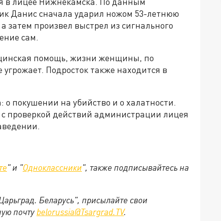
я в лицее Нижнекамска. По данным
ник Данис сначала ударил ножом 53-летнюю
, а затем произвел выстрел из сигнального
нение сам.
цинская помощь, жизни женщины, по
 угрожает. Подросток также находится в
: о покушении на убийство и о халатности.
о с проверкой действий администрации лицея
заведении.
те
" и "
Одноклассники
", также подписывайтесь на
"Царьград. Беларусь", присылайте свои
ную почту
belorussia@Tsargrad.TV
.