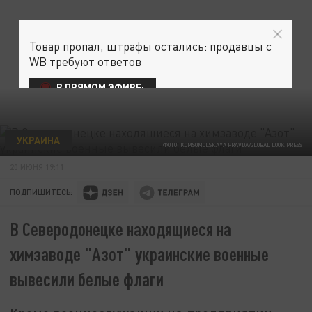
Товар пропал, штрафы остались: продавцы с
WB требуют ответов
В ПРЯМОМ ЭФИРЕ:
УКРАИНА
ФОТО: KOMSOMOLSKAYA PRAVDA/GLOBAL LOOK PRESS
20 ИЮНЯ 19:11
ПОДПИШИТЕСЬ:
В Северодонецке находящиеся на
химзаводе "Азот" украинские военные
вывесили белые флаги