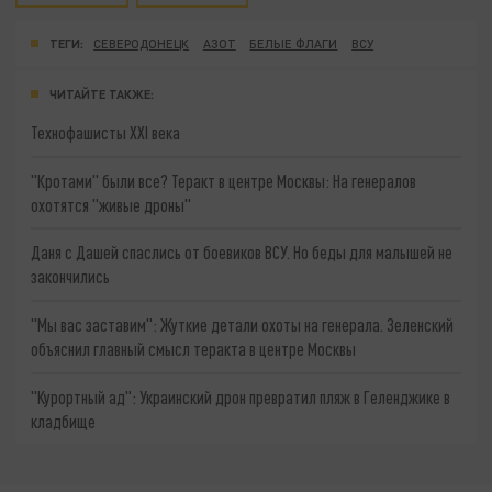
ТЕГИ:
СЕВЕРОДОНЕЦК
АЗОТ
БЕЛЫЕ ФЛАГИ
ВСУ
ЧИТАЙТЕ ТАКЖЕ:
Технофашисты XXI века
"Кротами" были все? Теракт в центре Москвы: На генералов
охотятся "живые дроны"
Даня с Дашей спаслись от боевиков ВСУ. Но беды для малышей не
закончились
"Мы вас заставим": Жуткие детали охоты на генерала. Зеленский
объяснил главный смысл теракта в центре Москвы
"Курортный ад": Украинский дрон превратил пляж в Геленджике в
кладбище