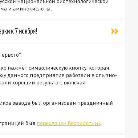
усской национальной биотехнологической
рма и аминокислоты.
рки к 7 ноября!
Первого".
ко нажмёт символическую кнопку, которая
еху данного предприятия работали в опытно-
али хороший результат, включая
ников завода был организован праздничный
 границей был
перехвачен беспилотник
.