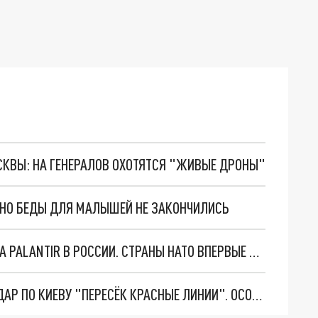
ОСКВЫ: НА ГЕНЕРАЛОВ ОХОТЯТСЯ "ЖИВЫЕ ДРОНЫ"
. НО БЕДЫ ДЛЯ МАЛЫШЕЙ НЕ ЗАКОНЧИЛИСЬ
"ОЧЕНЬ ПЛОХИЕ НОВОСТИ": БОЛЬШАЯ ОШИБКА PALANTIR В РОССИИ. СТРАНЫ НАТО ВПЕРВЫЕ ЗА СВО ОСТАНОВИЛИ ПОСТАВКИ ОРУЖИЯ. ВСУ ТЕРЯЮТ ПРИГРАНИЧЬЕ?
"ТЕРПЕНИЕ ПУТИНА ЛОПНУЛО". РЕКОРДНЫЙ УДАР ПО КИЕВУ "ПЕРЕСЁК КРАСНЫЕ ЛИНИИ". ОСОБЫЕ СПЕЦЫ КНДР НА ЛБС? ТАЙНЫЕ ПЕРЕГОВОРЫ ЕВРОПЫ И МОСКВЫ