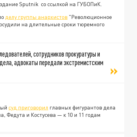
издание Sputnik со ссылкой на ГУБОПиК.
по
делу группы анархистов
"Революционное
 осудили на длительные сроки тюремного
едователей, сотрудников прокуратуры и
о дела, адвокаты передали экстремистским
ный
суд приговорил
главных фигурантов дела
а, Федута и Костусева — к 10 и 11 годам