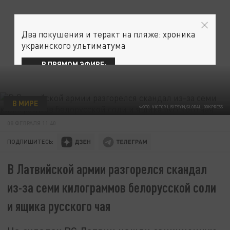
Два покушения и теракт на пляже: хроника
украинского ультиматума
В ПРЯМОМ ЭФИРЕ:
В МИРЕ
ФОТО: VICTOR LISITSYN/GLOBALLOOKPRESS
08 ФЕВРАЛЯ 11:40
ПОДПИШИТЕСЬ:
В Латвийской армии разгорелся скандал
из-за семи килограммов белорусской соли
и ящика русского чая