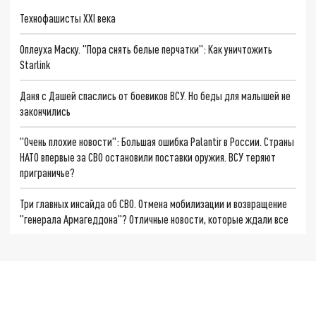
Технофашисты XXI века
Оплеуха Маску. "Пора снять белые перчатки": Как уничтожить
Starlink
Даня с Дашей спаслись от боевиков ВСУ. Но беды для малышей не
закончились
"Очень плохие новости": Большая ошибка Palantir в России. Страны
НАТО впервые за СВО остановили поставки оружия. ВСУ теряют
приграничье?
Три главных инсайда об СВО. Отмена мобилизации и возвращение
"генерала Армагеддона"? Отличные новости, которые ждали все