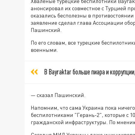
Хваленые турецкие беспилотники Bayrakt
анонсировал их совместное с Турцией пр
оказались бесполезны в противостоянии 
заявление сделал глава Ассоциации об
Пашинский.
По его словам, все турецкие беспилотни
военными.
В Bayraktar больше пиара и коррупции
— сказал Пашинский.
Напомним, что сама Украина пока ничего
беспилотниками "Герань-2", которые с 1
гражданской инфраструктуры. По мнению
Сегодня МИД Украины даже инициирова