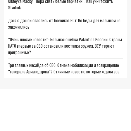
Оплеуха Маску. "Пора снять белые перчатки": Как уничтожить
Starlink
Даня с Дашей спаслись от боевиков ВСУ. Но беды для малышей не
закончились
"Очень плохие новости": Большая ошибка Palantir в России. Страны
НАТО впервые за СВО остановили поставки оружия. ВСУ теряют
приграничье?
Три главных инсайда об СВО. Отмена мобилизации и возвращение
"генерала Армагеддона"? Отличные новости, которые ждали все