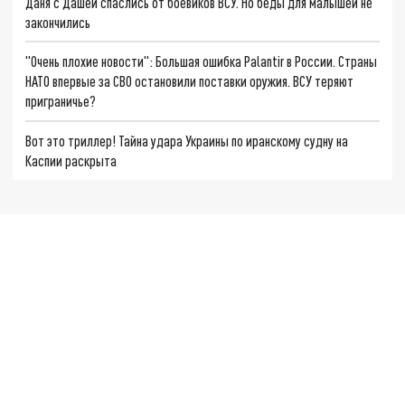
Даня с Дашей спаслись от боевиков ВСУ. Но беды для малышей не
закончились
"Очень плохие новости": Большая ошибка Palantir в России. Страны
НАТО впервые за СВО остановили поставки оружия. ВСУ теряют
приграничье?
Вот это триллер! Тайна удара Украины по иранскому судну на
Каспии раскрыта