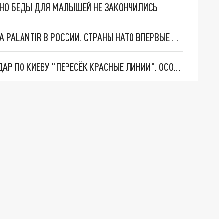
. НО БЕДЫ ДЛЯ МАЛЫШЕЙ НЕ ЗАКОНЧИЛИСЬ
"ОЧЕНЬ ПЛОХИЕ НОВОСТИ": БОЛЬШАЯ ОШИБКА PALANTIR В РОССИИ. СТРАНЫ НАТО ВПЕРВЫЕ ЗА СВО ОСТАНОВИЛИ ПОСТАВКИ ОРУЖИЯ. ВСУ ТЕРЯЮТ ПРИГРАНИЧЬЕ?
"ТЕРПЕНИЕ ПУТИНА ЛОПНУЛО". РЕКОРДНЫЙ УДАР ПО КИЕВУ "ПЕРЕСЁК КРАСНЫЕ ЛИНИИ". ОСОБЫЕ СПЕЦЫ КНДР НА ЛБС? ТАЙНЫЕ ПЕРЕГОВОРЫ ЕВРОПЫ И МОСКВЫ