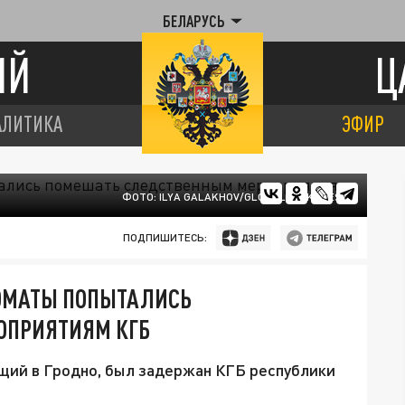
БЕЛАРУСЬ
ИЙ
Ц
АЛИТИКА
ЭФИР
ФОТО: ILYA GALAKHOV/GLOBALLOOKPRESS
ПОДПИШИТЕСЬ:
ОМАТЫ ПОПЫТАЛИСЬ
ОПРИЯТИЯМ КГБ
ий в Гродно, был задержан КГБ республики