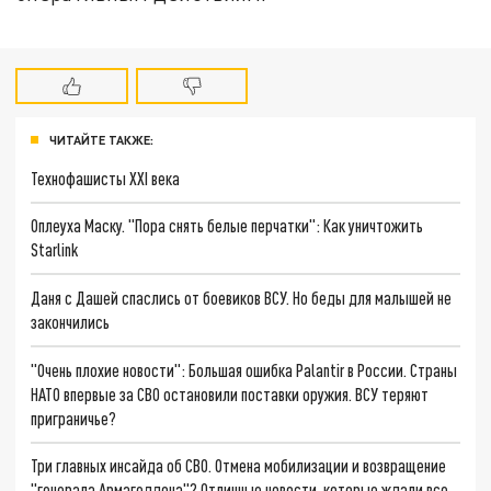
ЧИТАЙТЕ ТАКЖЕ:
Технофашисты XXI века
Оплеуха Маску. "Пора снять белые перчатки": Как уничтожить
Starlink
Даня с Дашей спаслись от боевиков ВСУ. Но беды для малышей не
закончились
"Очень плохие новости": Большая ошибка Palantir в России. Страны
НАТО впервые за СВО остановили поставки оружия. ВСУ теряют
приграничье?
Три главных инсайда об СВО. Отмена мобилизации и возвращение
"генерала Армагеддона"? Отличные новости, которые ждали все