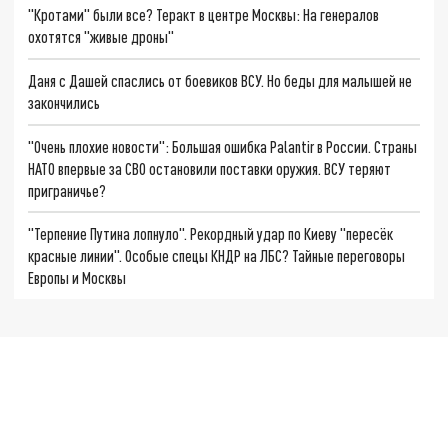
"Кротами" были все? Теракт в центре Москвы: На генералов
охотятся "живые дроны"
Даня с Дашей спаслись от боевиков ВСУ. Но беды для малышей не
закончились
"Очень плохие новости": Большая ошибка Palantir в России. Страны
НАТО впервые за СВО остановили поставки оружия. ВСУ теряют
приграничье?
"Терпение Путина лопнуло". Рекордный удар по Киеву "пересёк
красные линии". Особые спецы КНДР на ЛБС? Тайные переговоры
Европы и Москвы