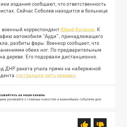
ники издания сообщают, что ответственность
истах. Сейчас Соболев находится в больнице
и военный корреспондент
Юрий Котёнок
. К
рафию автомобиля "Ауди", принадлежащего
ла, разбиты фары. Военкор сообщает, что
ранениями обеих ног. По предварительным
на дереве. Его подорвали дистанционно.
 над ДНР ракета упала прямо на набережной
цидента
пострадали пять человек
.
сывайтесь на наши каналы
ыми узнавайте о главных новостях и важнейших событиях дня.