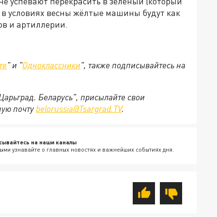
не успевают перекрасить в зеленый (который
– в условиях весны жёлтые машины будут как
ов и артиллерии.
те
" и "
Одноклассники
", также подписывайтесь на
"Царьград. Беларусь", присылайте свои
ную почту
belorussia@Tsargrad.TV
.
сывайтесь на наши каналы
ыми узнавайте о главных новостях и важнейших событиях дня.