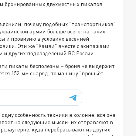
 там бронированных двухместных пикапов
бъяснили, почему подобных "транспортников"
 украинской армии больше всего: на таких
сы и провизию в условиях весенней
зовики. Эти же "Хамви" вместе с экипажами
и и других подразделений ВС России.
, эти пикапы бесполезны – броня не выдержит
вётся 152-мм снаряд, то машину "прошьёт
одну особенность техники в колонне: вся она
ивает на следующие мысли: их отправляют в
рслаутерне, куда перебрасывают из других