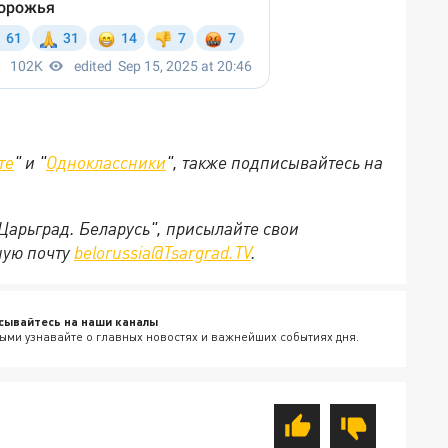
те
" и "
Одноклассники
", также подписывайтесь на
"Царьград. Беларусь", присылайте свои
ную почту
belorussia@Tsargrad.TV
.
сывайтесь на наши каналы
ыми узнавайте о главных новостях и важнейших событиях дня.