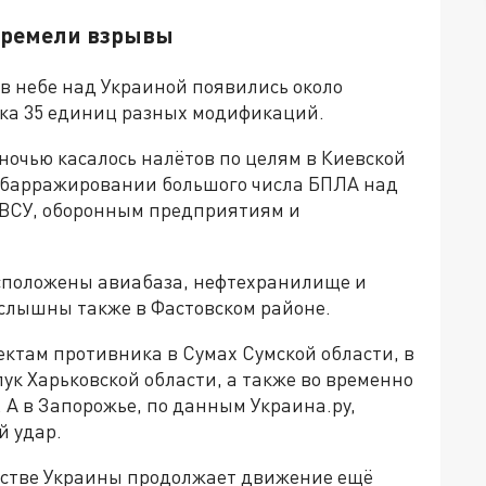
 гремели взрывы
в небе над Украиной появились около
дка 35 единиц разных модификаций.
ночью касалось налётов по целям в Киевской
о барражировании большого числа БПЛА над
 ВСУ, оборонным предприятиям и
асположены авиабаза, нефтехранилище и
слышны также в Фастовском районе.
ектам противника в Сумах Сумской области, в
ук Харьковской области, а также во временно
 А в Запорожье, по данным Украина.ру,
й удар.
нстве Украины продолжает движение ещё