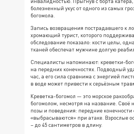
инвалидностью. Прыгнув с борта катера
болезненный укус от одного из самых гр
богомола.
Запись возвращения пострадавшего к ло
хромающий турист, которого поддержив
обследование показало: кости целы, одн
тканей обеспечат мужчине долгую реаб
Специалисты напоминают: креветки-бо
на передних конечностях. Подводный уда
час, а его сила сравнима с энергией пис
в воде может привести к серьёзным трав
Креветка-богомол — это морское ракообра
богомолом, несмотря на название. Своё 
позы и поведения: передние конечности 
«выбрасываются» при атаке. Взрослые о
– до 45 сантиметров в длину.