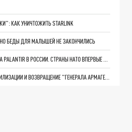
ТКИ": КАК УНИЧТОЖИТЬ STARLINK
. НО БЕДЫ ДЛЯ МАЛЫШЕЙ НЕ ЗАКОНЧИЛИСЬ
"ОЧЕНЬ ПЛОХИЕ НОВОСТИ": БОЛЬШАЯ ОШИБКА PALANTIR В РОССИИ. СТРАНЫ НАТО ВПЕРВЫЕ ЗА СВО ОСТАНОВИЛИ ПОСТАВКИ ОРУЖИЯ. ВСУ ТЕРЯЮТ ПРИГРАНИЧЬЕ?
ТРИ ГЛАВНЫХ ИНСАЙДА ОБ СВО. ОТМЕНА МОБИЛИЗАЦИИ И ВОЗВРАЩЕНИЕ "ГЕНЕРАЛА АРМАГЕДДОНА"? ОТЛИЧНЫЕ НОВОСТИ, КОТОРЫЕ ЖДАЛИ ВСЕ