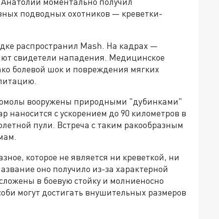
, Анатолий моментально получил
озных подводных охотников — креветки-
дке распространил Mash. На кадрах —
ают свидетели нападения. Медицинское
ако болевой шок и повреждения мягких
илитацию.
гомолы вооружены природными "дубинками"
р наносится с ускорением до 90 километров в
толетной пули. Встреча с таким ракообразным
мам.
зное, которое не является ни креветкой, ни
название оно получило из-за характерной
сложены в боевую стойку и молниеносно
соби могут достигать внушительных размеров