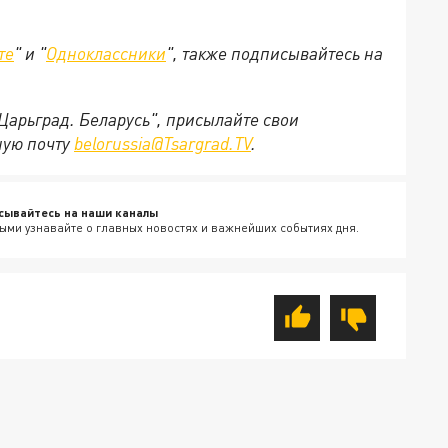
те
" и "
Одноклассники
", также подписывайтесь на
"Царьград. Беларусь", присылайте свои
ную почту
belorussia@Tsargrad.TV
.
сывайтесь на наши каналы
ыми узнавайте о главных новостях и важнейших событиях дня.