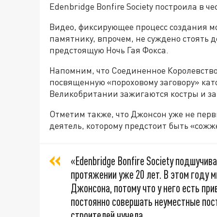
Edenbridge Bonfire Society построила в че
Видео, фиксирующее процесс создания м
памятнику, впрочем, не суждено стоять 
предстоящую Ночь Гая Фокса.
Напомним, что Соединенное Королевство
посвященную «пороховому заговору» катол
Великобритании зажигаются костры и за
Отметим также, что Джонсон уже не пе
деятель, которому предстоит быть «сож
«Edenbridge Bonfire Society подшучи
протяжении уже 20 лет. В этом году 
Джонсона, потому что у него есть при
постоянно совершать неуместные пост
строителей чучела.