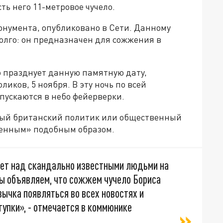
сть него 11-метровое чучело.
онумента, опубликовано в Сети. Данному
долго: он предназначен для сожжения в
 празднует данную памятную дату,
иков, 5 ноября. В эту ночь по всей
пускаются в небо фейерверки.
рвый британский политик или общественный
женным» подобным образом.
вает над скандально известными людьми на
мы объявляем, что сожжем чучело Бориса
вычка появляться во всех новостях и
упки», - отмечается в коммюнике