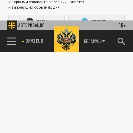
и первыми узнавайте о главных новостях
и важнейших событиях дня.
ДЗЕН
ТЕЛЕГРАМ
18+
АВТОРИЗАЦИЯ
85.64 BRENT
БЕЛАРУСЬ
ПОДЕЛИТЬСЯ В СОЦСЕТЯХ:
Новости партнёров
Агрегатор новостей 24СМИ