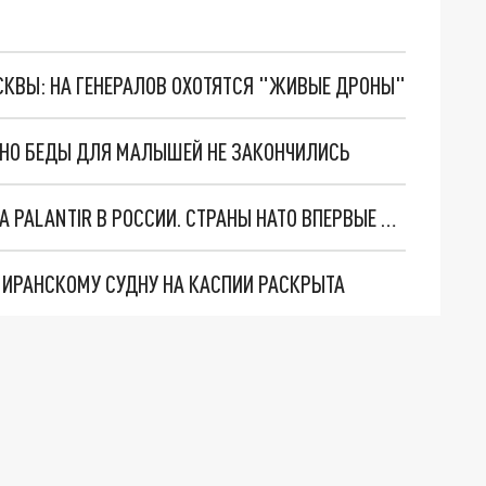
ОСКВЫ: НА ГЕНЕРАЛОВ ОХОТЯТСЯ "ЖИВЫЕ ДРОНЫ"
. НО БЕДЫ ДЛЯ МАЛЫШЕЙ НЕ ЗАКОНЧИЛИСЬ
"ОЧЕНЬ ПЛОХИЕ НОВОСТИ": БОЛЬШАЯ ОШИБКА PALANTIR В РОССИИ. СТРАНЫ НАТО ВПЕРВЫЕ ЗА СВО ОСТАНОВИЛИ ПОСТАВКИ ОРУЖИЯ. ВСУ ТЕРЯЮТ ПРИГРАНИЧЬЕ?
О ИРАНСКОМУ СУДНУ НА КАСПИИ РАСКРЫТА