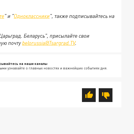
те
" и "
Одноклассники
", также подписывайтесь на
"Царьград. Беларусь", присылайте свои
ную почту
belorussia@Tsargrad.TV
.
сывайтесь на наши каналы
ыми узнавайте о главных новостях и важнейших событиях дня.