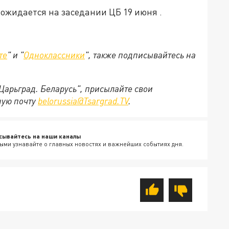
ожидается на заседании ЦБ 19 июня .
те
" и "
Одноклассники
", также подписывайтесь на
"Царьград. Беларусь", присылайте свои
ную почту
belorussia@Tsargrad.TV
.
сывайтесь на наши каналы
ыми узнавайте о главных новостях и важнейших событиях дня.