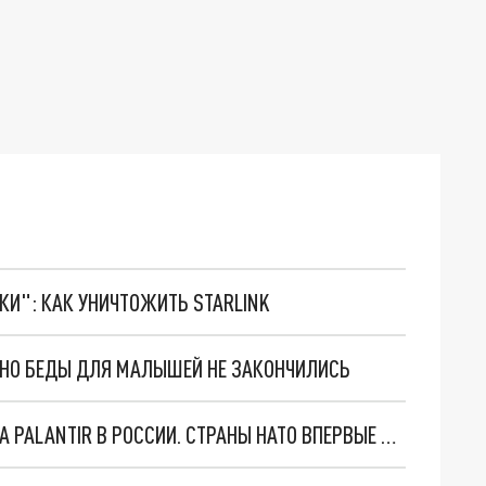
ТКИ": КАК УНИЧТОЖИТЬ STARLINK
. НО БЕДЫ ДЛЯ МАЛЫШЕЙ НЕ ЗАКОНЧИЛИСЬ
"ОЧЕНЬ ПЛОХИЕ НОВОСТИ": БОЛЬШАЯ ОШИБКА PALANTIR В РОССИИ. СТРАНЫ НАТО ВПЕРВЫЕ ЗА СВО ОСТАНОВИЛИ ПОСТАВКИ ОРУЖИЯ. ВСУ ТЕРЯЮТ ПРИГРАНИЧЬЕ?