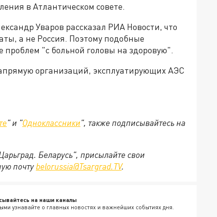
ления в Атлантическом совете.
лександр Уваров рассказал РИА Новости, что
ты, а не Россия. Поэтому подобные
 проблем "с больной головы на здоровую".
 напрямую организаций, эксплуатирующих АЭС
те
" и "
Одноклассники
", также подписывайтесь на
"Царьград. Беларусь", присылайте свои
ную почту
belorussia@Tsargrad.TV
.
сывайтесь на наши каналы
ыми узнавайте о главных новостях и важнейших событиях дня.