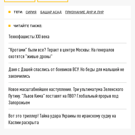
ТЕГИ:
СИРИЯ
БАШАР АСАД
ПРИЗНАНИЕ ДНР И ЛНР
ЧИТАЙТЕ ТАКЖЕ:
Технофашисты XXI века
"Кротами" были все? Теракт в центре Москвы: На генералов
охотятся "живые дроны"
Даня с Дашей спаслись от боевиков ВСУ. Но беды для малышей не
закончились
Новое масштабнейшее наступление. Три ультиматума Зеленского
Путину. "Львов Кима" поставят на ПВО? Глобальный прорыв под
Запорожьем
Вот это триллер! Тайна удара Украины по иранскому судну на
Каспии раскрыта