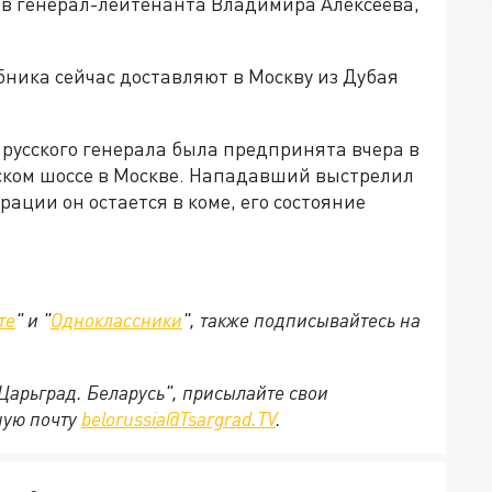
в генерал-лейтенанта Владимира Алексеева,
бника сейчас доставляют в Москву из Дубая
русского генерала была предпринята вчера в
мском шоссе в Москве. Нападавший выстрелил
рации он остается в коме, его состояние
те
" и "
Одноклассники
", также подписывайтесь на
"Царьград. Беларусь", присылайте свои
ную почту
belorussia@Tsargrad.TV
.