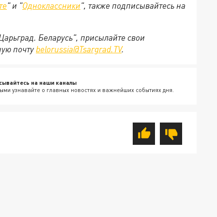
те
" и "
Одноклассники
", также подписывайтесь на
"Царьград. Беларусь", присылайте свои
ную почту
belorussia@Tsargrad.TV
.
сывайтесь на наши каналы
ыми узнавайте о главных новостях и важнейших событиях дня.