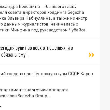
лександра Волошина — бывшего главу
ля совета директоров холдинга Segezha
анка Эльвира Набиуллина, а также министр
по данным журналистов, начиналась с
тики Минфина под руководством Чубайса.
сегодня рулит во всех отношениях, и в
, обязаны ему",
ший следователь Генпрокуратуры СССР Карен
епартамент энергетики аппарата
екторов Segezha Group) .
т