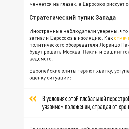
меняется на глазах, а Евросоюз рискует 
Стратегический тупик Запада
Иностранные наблюдатели уверены, что 
загнали Евросоюз в изоляцию. Как
отмеч
политического обозревателя Лоренцо Пачи
будут решать Москва, Пекин и Вашингтон
ведомого.
Европейские элиты теряют хватку, уступ
оценку ситуации:
В условиях этой глобальной перестро
уязвимом положении, страдая от хро
По мнению эксперта, сейчас разворачив