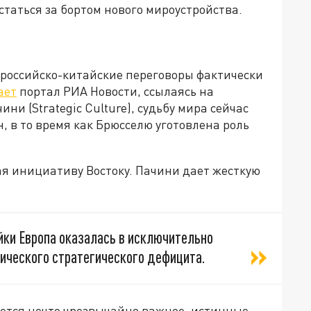
остаться за бортом нового мироустройства.
российско-китайские переговоры фактически
ает
портал РИА Новости, ссылаясь на
ни (Strategic Culture), судьбу мира сейчас
, в то время как Брюсселю уготовлена роль
ая инициативу Востоку. Пачини дает жесткую
йки Европа оказалась в исключительно
нического стратегического дефицита.
ается нечто чрезвычайно важное, истинные