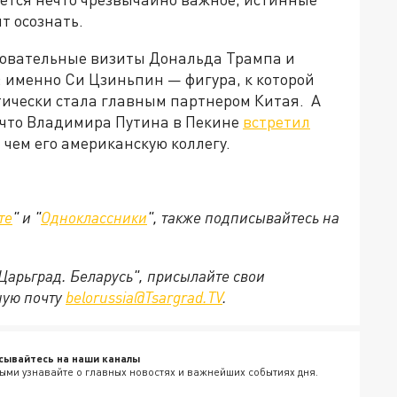
т осознать.
едовательные визиты Дональда Трампа и
 именно Си Цзиньпин — фигура, к которой
тически стала главным партнером Китая. А
 что Владимира Путина в Пекине
встретил
чем его американскую коллегу.
те
" и "
Одноклассники
", также подписывайтесь на
"Царьград. Беларусь", присылайте свои
ную почту
belorussia@Tsargrad.TV
.
сывайтесь на наши каналы
ыми узнавайте о главных новостях и важнейших событиях дня.