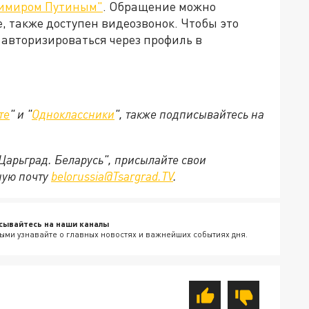
адимиром Путиным"
. Обращение можно
, также доступен видеозвонок. Чтобы это
 авторизироваться через профиль в
те
" и "
Одноклассники
", также подписывайтесь на
"Царьград. Беларусь", присылайте свои
ную почту
belorussia@Tsargrad.TV
.
сывайтесь на наши каналы
ыми узнавайте о главных новостях и важнейших событиях дня.