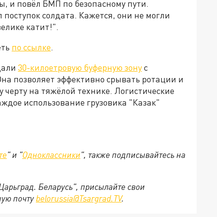
ы, и повёл БМП по безопасному пути.
поступок солдата. Кажется, они не могли
елике катит!".
еть
по ссылке
.
здали
30-килоетровую буферную зону
с
на позволяет эффективно срывать ротации и
у черту на тяжёлой технике. Логистические
аждое использование грузовика "Казак"
те
" и "
Одноклассники
", также подписывайтесь на
"Царьград. Беларусь", присылайте свои
ную почту
belorussia@Tsargrad.TV
.