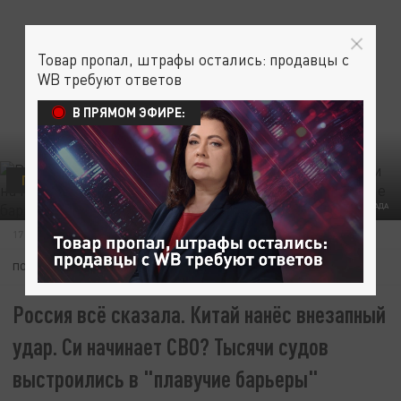
Товар пропал, штрафы остались: продавцы с
WB требуют ответов
В ПРЯМОМ ЭФИРЕ:
ПОЛИТИКА
ФОТО: КОЛЛАЖ ЦАРЬГРАДА
17 ЯНВАРЯ 16:18
ПОДПИШИТЕСЬ:
Россия всё сказала. Китай нанёс внезапный
удар. Си начинает СВО? Тысячи судов
выстроились в "плавучие барьеры"