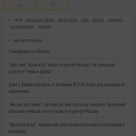
ТЕГИ:
ДОНАЛЬД ТРАМП
ВЕНЕСУЭЛА
США
КИТАЙ
ТАЙВАНЬ
СИ ЦЗИНЬПИН
РОССИЯ
ЧИТАЙТЕ ТАКЖЕ:
Технофашисты XXI века
"Кротами" были все? Теракт в центре Москвы: На генералов
охотятся "живые дроны"
Даня с Дашей спаслись от боевиков ВСУ. Но беды для малышей не
закончились
"Мы вас заставим": Жуткие детали охоты на генерала. Зеленский
объяснил главный смысл теракта в центре Москвы
"Курортный ад": Украинский дрон превратил пляж в Геленджике в
кладбище