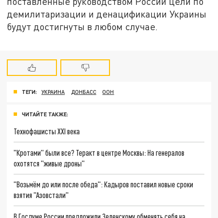
поставленные руководством России цели по
демилитаризации и денацификации Украины
будут достигнуты в любом случае.
ТЕГИ:
УКРАИНА
ДОНБАСС
ООН
ЧИТАЙТЕ ТАКЖЕ:
Технофашисты XXI века
"Кротами" были все? Теракт в центре Москвы: На генералов
охотятся "живые дроны"
"Возьмём до или после обеда": Кадыров поставил новые сроки
взятия "Азовстали"
В Госдуме России предложили Зеленскому обменять себя на