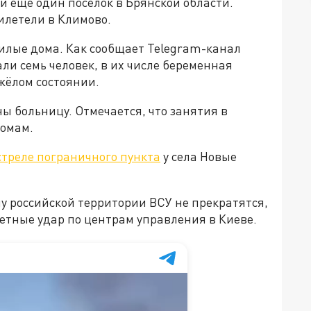
и ещё один посёлок в Брянской области.
илетели в Климово.
жилые дома. Как сообщает Telegram-канал
али семь человек, в их числе беременная
жёлом состоянии.
ы больницу. Отмечается, что занятия в
домам.
стреле пограничного пункта
у села Новые
лу российской территории ВСУ не прекратятся,
етные удар по центрам управления в Киеве.