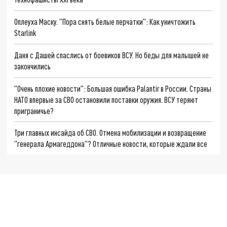
Оплеуха Маску. "Пора снять белые перчатки": Как уничтожить
Starlink
Даня с Дашей спаслись от боевиков ВСУ. Но беды для малышей не
закончились
"Очень плохие новости": Большая ошибка Palantir в России. Страны
НАТО впервые за СВО остановили поставки оружия. ВСУ теряют
приграничье?
Три главных инсайда об СВО. Отмена мобилизации и возвращение
"генерала Армагеддона"? Отличные новости, которые ждали все