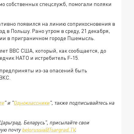
мо собственных спецслужб, помогали поляки
ативно появился на линию соприкосновения в
зд в Польшу. Рано утром в среду, 21 декабря,
ции в приграничном городе Пшемысль.
олет ВВС США, который, как сообщается, до
дчик НАТО и истребитель F-15.
предприняты из-за опасений быть
ВКС.
те
" и "
Одноклассники
", также подписывайтесь на
"Царьград. Беларусь", присылайте свои
ную почту
belorussia@Tsargrad.TV
.