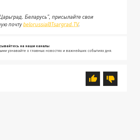
"Царьград. Беларусь", присылайте свои
ную почту
belorussia@Tsargrad.TV
.
сывайтесь на наши каналы
ыми узнавайте о главных новостях и важнейших событиях дня.